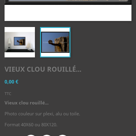
VIEUX CLOU ROUILLÉ...
0,00 €
TTC
Vieux clou rouillé...
Photo couleur sur plexi, alu ou toile.
Format 40X60 ou 80X120.