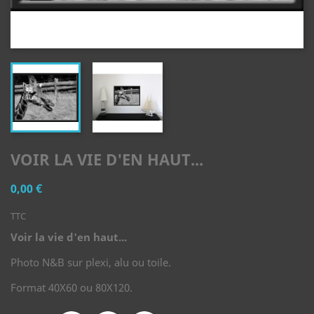
VOIR LA VIE D'EN HAUT...
0,00 €
TTC
Voir la vie d'en haut...
Photo N&B sur plexi, alu ou toile.
Format 40X60 ou 80X120.