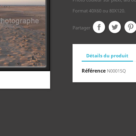
Format 40X60 ou 80X120.
Partager
Détails du produit
Référence
N00015Q