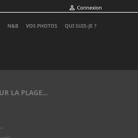

Connexion
N&B
VOS PHOTOS
QUI SUIS-JE ?
R LA PLAGE...
..
 toile.