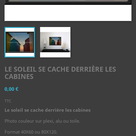
LE SOLEIL SE CACHE DERRIÈRE LES
CABINES
0,00 €
TTC
Le soleil se cache derrière les cabines
Photo couleur sur plexi, alu ou toile.
Format 40X60 ou 80X120.